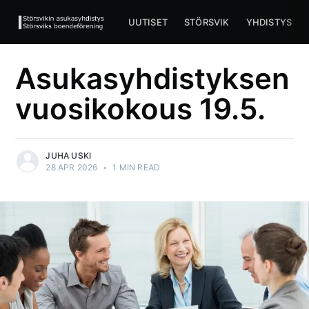
UUTISET
STÖRSVIK
YHDISTYS
Asukasyhdistyksen
vuosikokous 19.5.
JUHA USKI
28 APR 2026
•
1 MIN READ