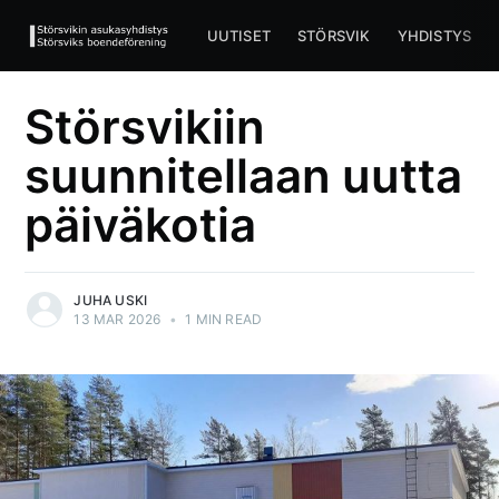
UUTISET
STÖRSVIK
YHDISTYS
Störsvikiin
suunnitellaan uutta
päiväkotia
JUHA USKI
13 MAR 2026
•
1 MIN READ