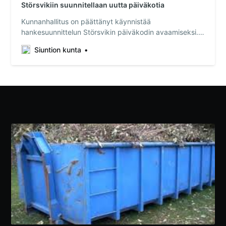
Störsvikiin suunnitellaan uutta päiväkotia
Kunnanhallitus on päättänyt käynnistää
hankesuunnittelun Störsvikin päiväkodin avaamiseksi.
Päiväkotia suunnitellaan Touhulan päiväkodilta
Siuntion kunta
tyhjilleen jääneeseen rakennukseen.