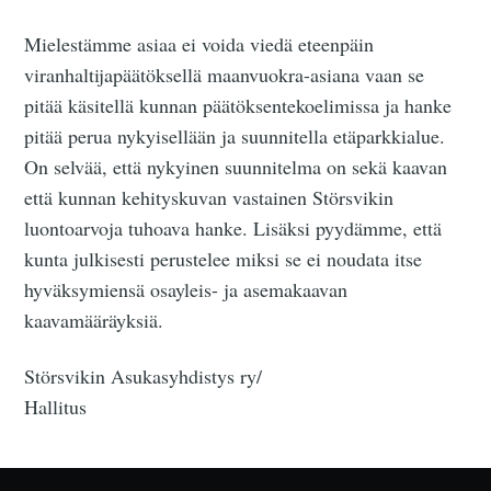
Mielestämme asiaa ei voida viedä eteenpäin
viranhaltijapäätöksellä maanvuokra-asiana vaan se
pitää käsitellä kunnan päätöksentekoelimissa ja hanke
pitää perua nykyisellään ja suunnitella etäparkkialue.
On selvää, että nykyinen suunnitelma on sekä kaavan
että kunnan kehityskuvan vastainen Störsvikin
luontoarvoja tuhoava hanke. Lisäksi pyydämme, että
kunta julkisesti perustelee miksi se ei noudata itse
hyväksymiensä osayleis- ja asemakaavan
kaavamääräyksiä.
Störsvikin Asukasyhdistys ry/
Hallitus