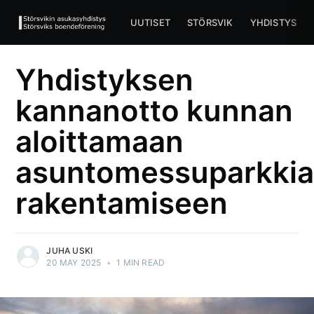
UUTISET
STÖRSVIK
YHDISTYS
Yhdistyksen
kannanotto kunnan
aloittamaan
asuntomessuparkkia
rakentamiseen
JUHA USKI
20 MAY 2025
•
1 MIN READ