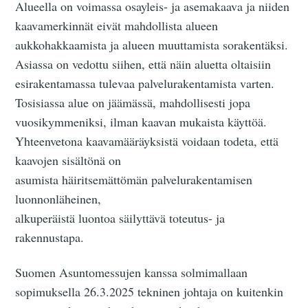
Alueella on voimassa osayleis- ja asemakaava ja niiden
kaavamerkinnät eivät mahdollista alueen
aukkohakkaamista ja alueen muuttamista sorakentäksi.
Asiassa on vedottu siihen, että näin aluetta oltaisiin
esirakentamassa tulevaa palvelurakentamista varten.
Tosisiassa alue on jäämässä, mahdollisesti jopa
vuosikymmeniksi, ilman kaavan mukaista käyttöä.
Yhteenvetona kaavamääräyksistä voidaan todeta, että
kaavojen sisältönä on
asumista häiritsemättömän palvelurakentamisen
luonnonläheinen,
alkuperäistä luontoa säilyttävä toteutus- ja
rakennustapa.
Suomen Asuntomessujen kanssa solmimallaan
sopimuksella 26.3.2025 tekninen johtaja on kuitenkin