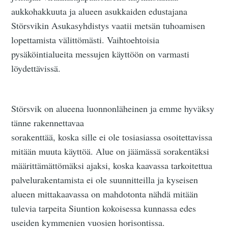
aukkohakkuuta ja alueen asukkaiden edustajana
Störsvikin Asukasyhdistys vaatii metsän tuhoamisen
lopettamista välittömästi. Vaihtoehtoisia
pysäköintialueita messujen käyttöön on varmasti
löydettävissä.
Störsvik on alueena luonnonläheinen ja emme hyväksy
tänne rakennettavaa
sorakenttää, koska sille ei ole tosiasiassa osoitettavissa
mitään muuta käyttöä. Alue on jäämässä sorakentäksi
määrittämättömäksi ajaksi, koska kaavassa tarkoitettua
palvelurakentamista ei ole suunnitteilla ja kyseisen
alueen mittakaavassa on mahdotonta nähdä mitään
tulevia tarpeita Siuntion kokoisessa kunnassa edes
useiden kymmenien vuosien horisontissa.