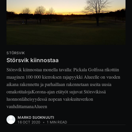
STÖRSVIK
Störsvik kiinnostaa
Störsvik kiinnostaa monella tavalla: Pickala Golfissa rikottiin
maaginen 100 000 kierroksen rajapyykki Alueelle on vuoden
aikana rakennettu ja parhaillaan rakennetaan useita uusia
omakotitalojaKorona-ajan etätyöt sujuvat Störsvikissä
luonnonläheisyydessä nopean valokuituverkon
vauhdittamanaAlueen
MARKO SUOKNUUTI
16 OCT 2020
•
1 MIN READ