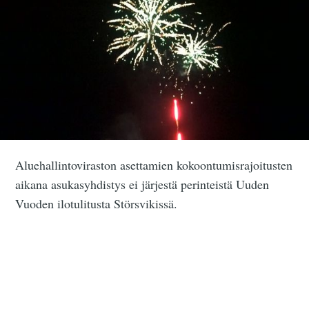
Aluehallintoviraston asettamien kokoontumisrajoitusten
aikana asukasyhdistys ei järjestä perinteistä Uuden
Vuoden ilotulitusta Störsvikissä.